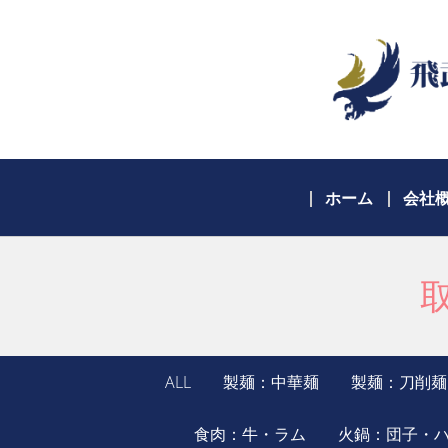
ホーム
会社
ALL
製麺：中華麺
製麺：刀削麺
食肉：牛・ラム
火鍋：団子・