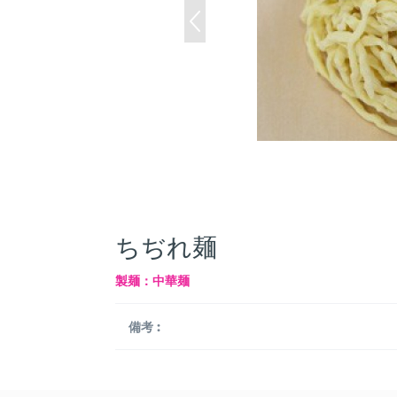
ちぢれ麺
製麺：中華麺
備考 :